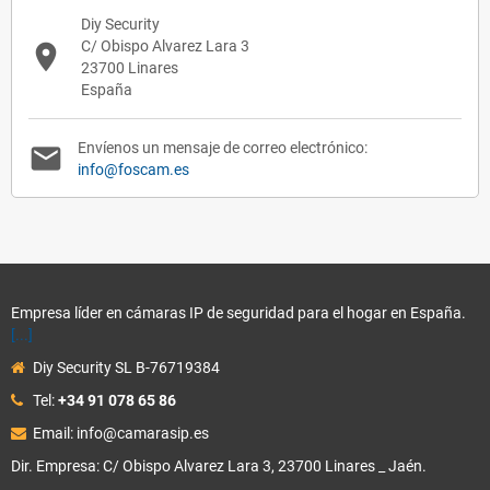
Diy Security
C/ Obispo Alvarez Lara 3
place
23700 Linares
España
Envíenos un mensaje de correo electrónico:
mail
info@foscam.es
Empresa líder en cámaras IP de seguridad para el hogar en España.
[...]
Diy Security SL B-76719384
Tel:
+34 91 078 65 86
Email: info@camarasip.es
Dir. Empresa: C/ Obispo Alvarez Lara 3, 23700 Linares _ Jaén.