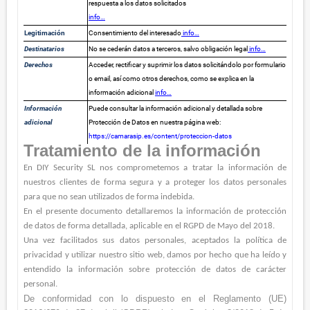
respuesta a los datos solicitados
info…
Legitimación
Consentimiento del interesado
info…
Destinatarios
No se cederán datos a terceros, salvo obligación legal
info…
Derechos
Acceder, rectificar y suprimir los datos solicitándolo por formulario
o email, así como otros derechos, como se explica en la
información adicional
info…
Información
Puede consultar la información adicional y detallada sobre
adicional
Protección de Datos en nuestra página web:
https://camarasip.es/content/proteccion-datos
Tratamiento de la información
En DIY Security SL nos comprometemos a tratar la información de
nuestros clientes de forma segura y a proteger los datos personales
para que no sean utilizados de forma indebida.
En el presente documento detallaremos la información de protección
de datos de forma detallada, aplicable en el RGPD de Mayo del 2018.
Una vez facilitados sus datos personales, aceptados la política de
privacidad y utilizar nuestro sitio web, damos por hecho que ha leído y
entendido la información sobre protección de datos de carácter
personal.
De conformidad con lo dispuesto en el Reglamento (UE)