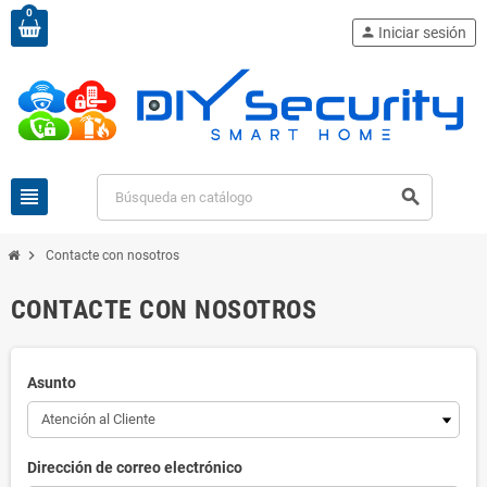
0
person
Iniciar sesión
view_headline
search
chevron_right
Contacte con nosotros
CONTACTE CON NOSOTROS
Asunto
Dirección de correo electrónico