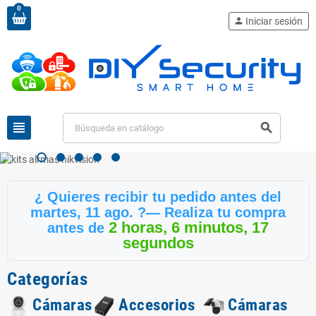
0
person
Iniciar sesión
view_headline
search
¿ Quieres recibir tu pedido antes del
martes, 11 ago.
?— Realiza tu compra
2 horas, 6 minutos, 17
antes de
segundos
Categorías
Cámaras
Accesorios
Cámaras