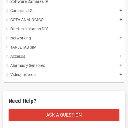
Software Cámaras IP
Cámaras 4G
add
CCTV ANALÓGICO
add
Ofertas limitadas DIY
Networking
add
TARJETAS SIM
Accesos
add
Alarmas y Sensores
add
Vídeoporteros
add
Need Help?
ASK A QUESTION