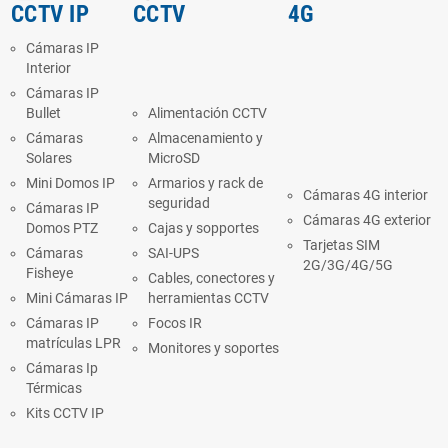
CCTV IP
CCTV
4G
Cámaras IP
Interior
Cámaras IP
Bullet
Alimentación CCTV
Cámaras
Almacenamiento y
Solares
MicroSD
Mini Domos IP
Armarios y rack de
Cámaras 4G interior
seguridad
Cámaras IP
Cámaras 4G exterior
Domos PTZ
Cajas y sopportes
Tarjetas SIM
Cámaras
SAI-UPS
2G/3G/4G/5G
Fisheye
Cables, conectores y
Mini Cámaras IP
herramientas CCTV
Cámaras IP
Focos IR
matrículas LPR
Monitores y soportes
Cámaras Ip
Térmicas
Kits CCTV IP