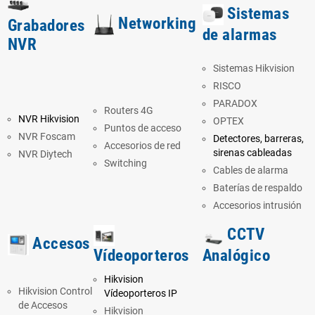
Sistemas
Networking
Grabadores
de alarmas
NVR
Sistemas Hikvision
RISCO
PARADOX
Routers 4G
NVR Hikvision
OPTEX
Puntos de acceso
NVR Foscam
Detectores
,
barreras
,
Accesorios de red
sirenas cableadas
NVR Diytech
Switching
Cables de alarma
Baterías de respaldo
Accesorios intrusión
CCTV
Accesos
Vídeoporteros
Analógico
Hikvision
Hikvision Control
Vídeoporteros IP
de Accesos
Hikvision