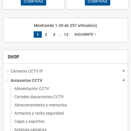
COMPRAR
COMPRAR
Mostrando 1-20 de 257 artículo(s)
…
1
2
3
13
SIGUIENTE
navigate_next
SHOP
Cámaras CCTV IP
add
Accesorios CCTV
add
Alimentación CCTV
Carteles disuarsorios CCTV
Almacenamiento y memorias
Armarios y racks seguridad
Cajas y soportes
Antenas cámaras