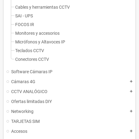
Cables y herramientas CCTV
SAI - UPS
FOCOS IR
Monitores y accesorios
Micrófonos y Altavoces IP
Teclados CCTV
Conectores CCTV
Software Cámaras IP
Cámaras 4G
add
CCTV ANALÓGICO
add
Ofertas limitadas DIY
Networking
add
TARJETAS SIM
Accesos
add