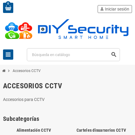
0
person
Iniciar sesión
view_headline
search
chevron_right
Accesorios CCTV
ACCESORIOS CCTV
Accesorios para CCTV
Subcategorías
Alimentación CCTV
Carteles disuarsorios CCTV