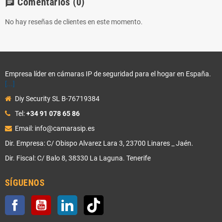
Comentarios
(0)
chat
No hay reseñas de clientes en este momento.
Empresa líder en cámaras IP de seguridad para el hogar en España.
[...]
Diy Security SL B-76719384
Tel:
+34 91 078 65 86
Email: info@camarasip.es
Dir. Empresa: C/ Obispo Alvarez Lara 3, 23700 Linares _ Jaén.
Dir. Fiscal: C/ Balo 8, 38330 La Laguna. Tenerife
SÍGUENOS
Facebook
YouTube
LinkedIn
TikTok