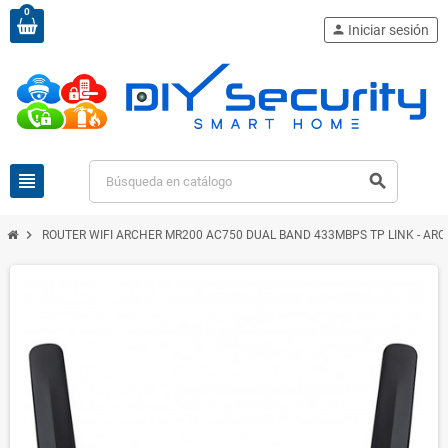
0
person
Iniciar sesión
view_headline
search
chevron_right
ROUTER WIFI ARCHER MR200 AC750 DUAL BAND 433MBPS TP LINK - AR