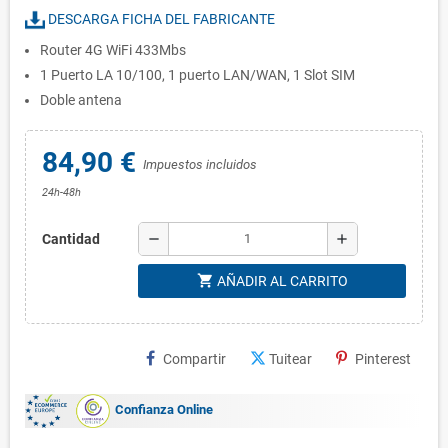
DESCARGA FICHA DEL FABRICANTE
Router 4G WiFi 433Mbs
1 Puerto LA 10/100, 1 puerto LAN/WAN, 1 Slot SIM
Doble antena
84,90 €
Impuestos incluidos
24h-48h
remove
add
Cantidad
shopping_cart
AÑADIR AL CARRITO
Compartir
Tuitear
Pinterest
Confianza Online