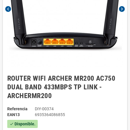
chevron_left
chevron_right
ROUTER WIFI ARCHER MR200 AC750
DUAL BAND 433MBPS TP LINK -
ARCHERMR200
Referencia
DIY-00374
EAN13
6935364086855
Disponible.
check