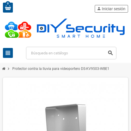
0
person
Iniciar sesión
view_headline
search
chevron_right
Protector contra la lluvia para videoportero DS-KV9503-WBE1