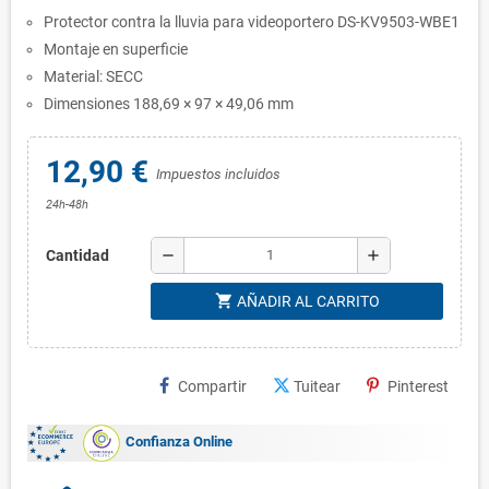
Protector contra la lluvia para videoportero DS-KV9503-WBE1
Montaje en superficie
Material: SECC
Dimensiones 188,69 × 97 × 49,06 mm
12,90 €
Impuestos incluidos
24h-48h
remove
add
Cantidad
shopping_cart
AÑADIR AL CARRITO
Compartir
Tuitear
Pinterest
Confianza Online