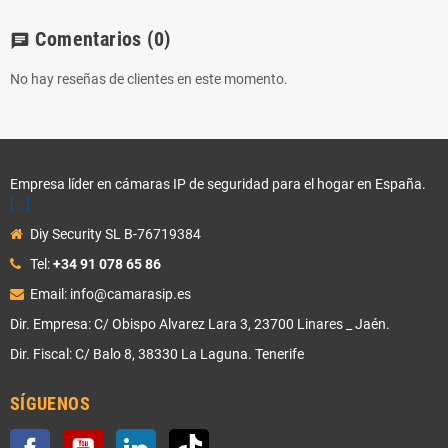
Comentarios
(0)
chat
No hay reseñas de clientes en este momento.
Empresa líder en cámaras IP de seguridad para el hogar en España.
[...]
Diy Security SL B-76719384
Tel:
+34 91 078 65 86
Email: info@camarasip.es
Dir. Empresa: C/ Obispo Alvarez Lara 3, 23700 Linares _ Jaén.
Dir. Fiscal: C/ Balo 8, 38330 La Laguna. Tenerife
SÍGUENOS
Facebook
YouTube
LinkedIn
TikTok