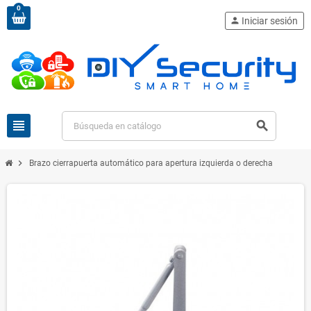
0
person
Iniciar sesión
view_headline
search
chevron_right
Brazo cierrapuerta automático para apertura izquierda o derecha