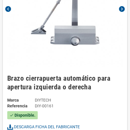
chevron_left
chevron_right
Brazo cierrapuerta automático para
apertura izquierda o derecha
Marca
DIYTECH
Referencia
DIY-00161
Disponible.
check
DESCARGA FICHA DEL FABRICANTE