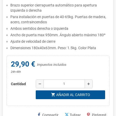
Brazo superior cierrapuerta automático para apertura
izquierda o derecha
Para instalación en puertas de 40-65kg. Puertas de madera,
acero, contraincendios
Ambos sentidos derecha o izquierda
Ancho de puerta max 950mm. Ángulo abierto máximo 180º
Ajuste de velocidad de cierre
Dimensiones 180x40x63mm. Peso: 1.5kg. Color Plata
29,90 €
Impuestos incluidos
24h-48h
remove
add
Cantidad
shopping_cart
AÑADIR AL CARRITO
Compartir
Tuitear
Pinterest