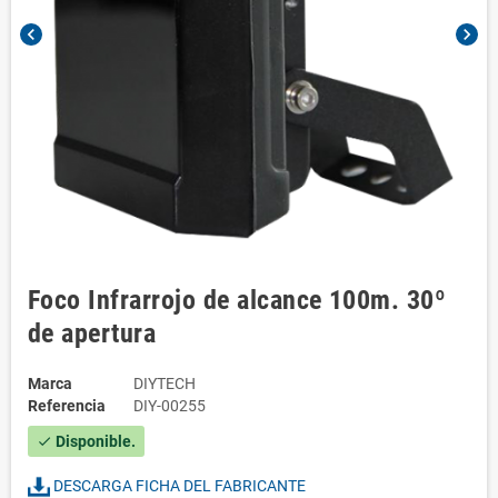
chevron_left
chevron_right
Foco Infrarrojo de alcance 100m. 30º
de apertura
Marca
DIYTECH
Referencia
DIY-00255
Disponible.
check
DESCARGA FICHA DEL FABRICANTE