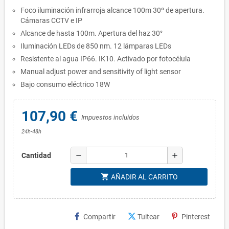
Foco iluminación infrarroja alcance 100m 30º de apertura.
Cámaras CCTV e IP
Alcance de hasta 100m. Apertura del haz 30°
Iluminación LEDs de 850 nm. 12 lámparas LEDs
Resistente al agua IP66. IK10. Activado por fotocélula
Manual adjust power and sensitivity of light sensor
Bajo consumo eléctrico 18W
107,90 €
Impuestos incluidos
24h-48h
remove
add
Cantidad
shopping_cart
AÑADIR AL CARRITO
Compartir
Tuitear
Pinterest