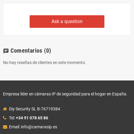
Ask a question
Comentarios
(0)
chat
No hay reseñas de clientes en este momento.
Empresa líder en cámaras IP de seguridad para el hogar en España.
[...]
Diy Security SL B-76719384
Tel:
+34 91 078 65 86
Email: info@camarasip.es