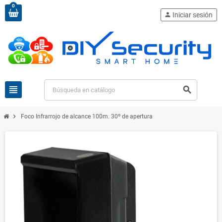
0
person
Iniciar sesión
view_headline
search
chevron_right
Foco Infrarrojo de alcance 100m. 30º de apertura