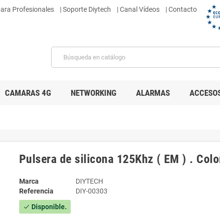
para Profesionales
|
Soporte Diytech
| Canal Vídeos
| Contacto
CAMARAS 4G
NETWORKING
ALARMAS
ACCESO
Pulsera de silicona 125Khz ( EM ) . Colo
Marca
DIYTECH
Referencia
DIY-00303
Disponible.
check