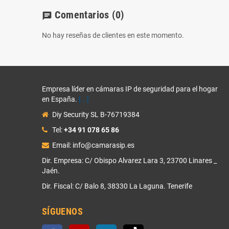
Comentarios
(0)
chat
No hay reseñas de clientes en este momento.
Empresa líder en cámaras IP de seguridad para el hogar
en España.
[...]
Diy Security SL B-76719384
Tel:
+34 91 078 65 86
Email: info@camarasip.es
Dir. Empresa: C/ Obispo Alvarez Lara 3, 23700 Linares _
Jaén.
Dir. Fiscal: C/ Balo 8, 38330 La Laguna. Tenerife
SÍGUENOS