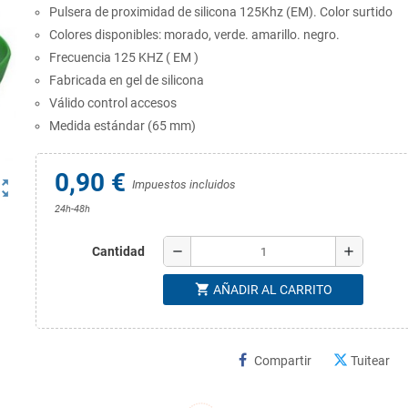
Pulsera de proximidad de silicona 125Khz (EM). Color surtido
Colores disponibles: morado, verde. amarillo. negro.
Frecuencia 125 KHZ ( EM )
Fabricada en gel de silicona
Válido control accesos
Medida estándar (65 mm)
0,90 €
ut_map
Impuestos incluidos
24h-48h
remove
add
Cantidad
shopping_cart
AÑADIR AL CARRITO
Compartir
Tuitear