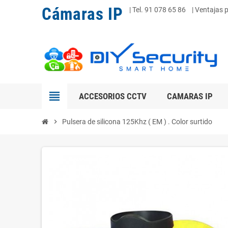
Cámaras IP
|
Tel. 91 078 65 86
| Ventajas 
view_headline
ACCESORIOS CCTV
CAMARAS IP
chevron_right
Pulsera de silicona 125Khz ( EM ) . Color surtido