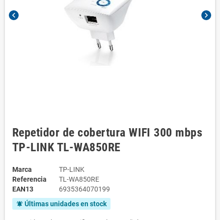
chevron_left
chevron_right
Repetidor de cobertura WIFI 300 mbps
TP-LINK TL-WA850RE
Marca
TP-LINK
Referencia
TL-WA850RE
EAN13
6935364070199
Últimas unidades en stock
notifications_active