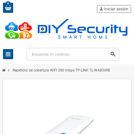
0
person
Iniciar sesión
view_headline
search
chevron_right
Repetidor de cobertura WIFI 300 mbps TP-LINK TL-WA850RE