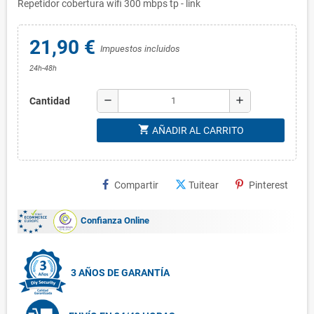
Repetidor cobertura wifi 300 mbps tp - link
21,90 €
Impuestos incluidos
24h-48h
remove
add
Cantidad
shopping_cart
AÑADIR AL CARRITO
Compartir
Tuitear
Pinterest
Confianza Online
3 AÑOS DE GARANTÍA