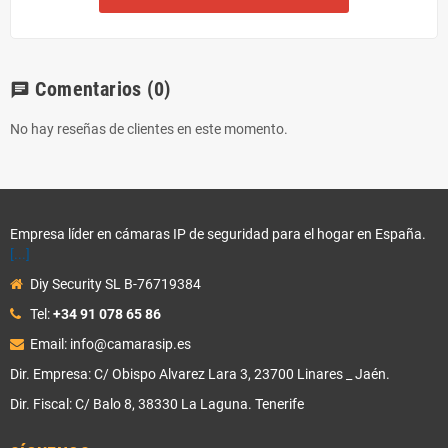
Comentarios
(0)
chat
No hay reseñas de clientes en este momento.
Empresa líder en cámaras IP de seguridad para el hogar en España.
[...]
Diy Security SL B-76719384
Tel:
+34 91 078 65 86
Email: info@camarasip.es
Dir. Empresa: C/ Obispo Alvarez Lara 3, 23700 Linares _ Jaén.
Dir. Fiscal: C/ Balo 8, 38330 La Laguna. Tenerife