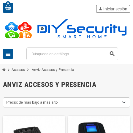
0
person
Iniciar sesión
view_headline
search
chevron_right
chevron_right
Accesos
Anviz Accesos y Presencia
ANVIZ ACCESOS Y PRESENCIA
Precio: de más bajo a más alto