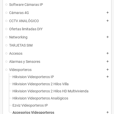
Software Cámaras IP
Cámaras 4G
add
CCTV ANALÓGICO
add
Ofertas limitadas DIY
Networking
add
TARJETAS SIM
Accesos
add
Alarmas y Sensores
add
Vídeoporteros
add
Hikvision Videoporteros IP
add
Hikvision Videoporteros 2 Hilos Villa
Hikvision Videoporteros 2 Hilos HD Multivivienda
Hikvision Videoporteros Analógicos
Ezviz Videoporteros IP
Accesorios Videoporteros
add