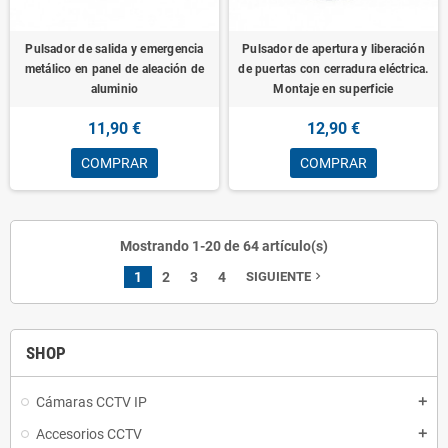
Pulsador de salida y emergencia
Pulsador de apertura y liberación
metálico en panel de aleación de
de puertas con cerradura eléctrica.
aluminio
Montaje en superficie
11,90 €
12,90 €
COMPRAR
COMPRAR
Mostrando 1-20 de 64 artículo(s)
1
2
3
4
SIGUIENTE
navigate_next
SHOP
Cámaras CCTV IP
add
Accesorios CCTV
add