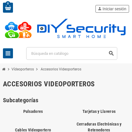
0
person
Iniciar sesión
view_headline
search
chevron_right
chevron_right
Vídeoporteros
Accesorios Videoporteros
ACCESORIOS VIDEOPORTEROS
Subcategorías
Pulsadores
Tarjetas y Llaveros
Cerraduras Electrónicas y
Cables Videoportero
Retenedores