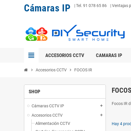
Cámaras IP
|
Tel. 91 078 65 86
| Ventajas 
view_headline
ACCESORIOS CCTV
CAMARAS IP
chevron_right
Accesorios CCTV
chevron_right
FOCOS IR
FOCOS
SHOP
Focos IR d
Cámaras CCTV IP
add
Accesorios CCTV
add
Alimentación CCTV
Hay 4 pro