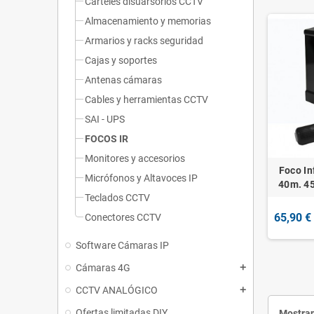
Carteles disuarsorios CCTV
Almacenamiento y memorias
Armarios y racks seguridad
Cajas y soportes
Antenas cámaras
Cables y herramientas CCTV
SAI - UPS
FOCOS IR
Monitores y accesorios
Foco In
Micrófonos y Altavoces IP
40m. 45
Teclados CCTV
65,90 €
Conectores CCTV
Software Cámaras IP
Cámaras 4G
add
CCTV ANALÓGICO
add
Ofertas limitadas DIY
Mostran