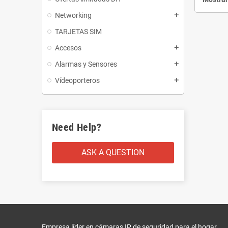
Networking
add
TARJETAS SIM
Accesos
add
Alarmas y Sensores
add
Vídeoporteros
add
Need Help?
ASK A QUESTION
Empresa líder en cámaras IP de seguridad para el hogar