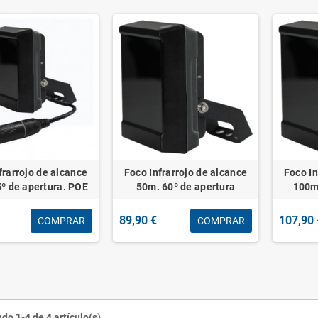
frarrojo de alcance
Foco Infrarrojo de alcance
Foco In
º de apertura. POE
50m. 60º de apertura
100m.
89,90 €
107,90 
COMPRAR
COMPRAR
do 1-4 de 4 artículo(s)