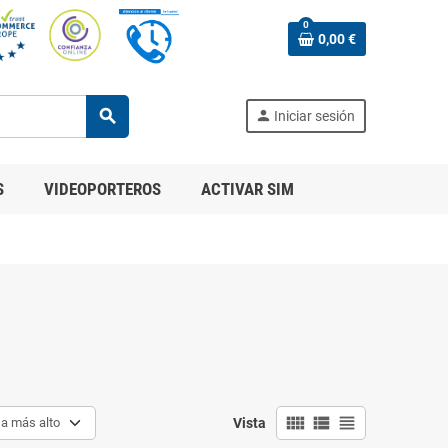
0
0,00 €
search
person
Iniciar sesión
S
VIDEOPORTEROS
ACTIVAR SIM
view_comfy
view_list
view_headline
 a más alto
Vista