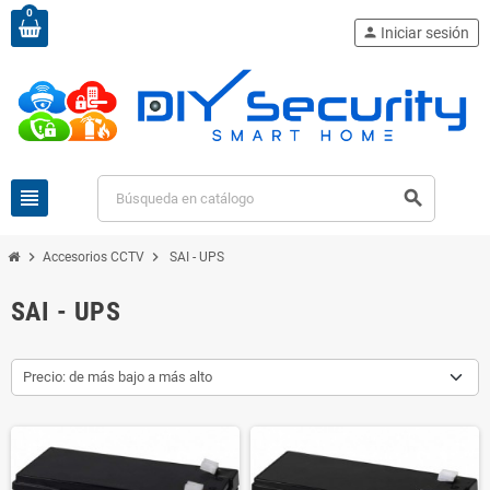
0
person
Iniciar sesión
view_headline
search
chevron_right
chevron_right
Accesorios CCTV
SAI - UPS
SAI - UPS
Precio: de más bajo a más alto