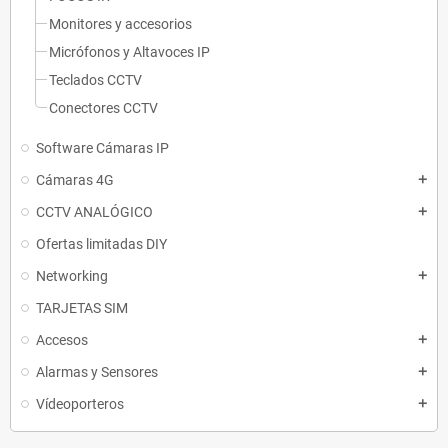
Monitores y accesorios
Micrófonos y Altavoces IP
Teclados CCTV
Conectores CCTV
Software Cámaras IP
Cámaras 4G
add
CCTV ANALÓGICO
add
Ofertas limitadas DIY
Networking
add
TARJETAS SIM
Accesos
add
Alarmas y Sensores
add
Vídeoporteros
add