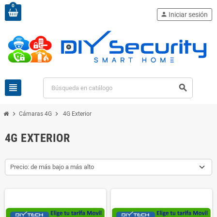
0
person
Iniciar sesión
view_headline
search
chevron_right
chevron_right
Cámaras 4G
4G Exterior
4G EXTERIOR
Precio: de más bajo a más alto