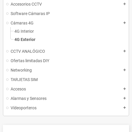
Accesorios CCTV
add
Software Cámaras IP
Cámaras 4G
add
4G Interior
4G Exterior
CCTV ANALÓGICO
add
Ofertas limitadas DIY
Networking
add
TARJETAS SIM
Accesos
add
Alarmas y Sensores
add
Vídeoporteros
add