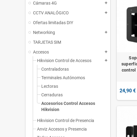
Cámaras 4G
add
CCTV ANALÓGICO
add
Ofertas limitadas DIY
Networking
add
TARJETAS SIM
Accesos
add
Sop
Hikvision Control de Accesos
add
superfi
Contraladoras
contro
Terminales Autónomos
Lectoras
24,90 €
Cerraduras
Accesorios Control Accesos
Hikvision
Hikvision Control de Presencia
Anviz Accesos y Presencia