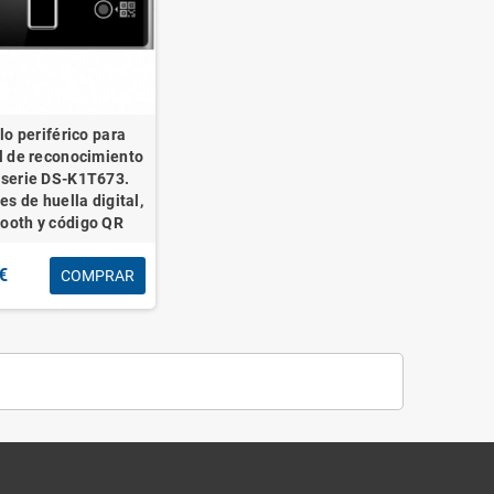
o periférico para
l de reconocimiento
l serie DS-K1T673.
s de huella digital,
tooth y código QR
€
COMPRAR