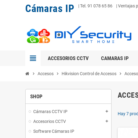
Cámaras IP
|
Tel. 91 078 65 86
| Ventajas 
view_headline
ACCESORIOS CCTV
CAMARAS IP
chevron_right
Accesos
chevron_right
Hikvision Control de Accesos
chevron_right
Acceso
ACCES
SHOP
Cámaras CCTV IP
add
Hay 7 pro
Accesorios CCTV
add
Software Cámaras IP