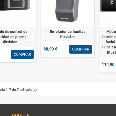
lo de control de
Enrolador de huellas
Módul
ridad de puerta
Hikvision
termina
Hikvision
facia
Funcione
88,90 €
COMPRAR
Blue
COMPRAR
114,90 
do 1-7 de 7 artículo(s)
BOLETÍN