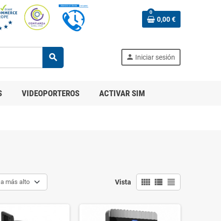
0
0,00 €
search
person
Iniciar sesión
S
VIDEOPORTEROS
ACTIVAR SIM
view_comfy
view_list
view_headline
 a más alto
Vista