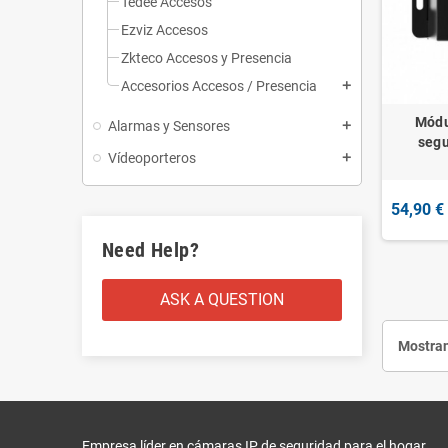
Tedee Accesos
Ezviz Accesos
Zkteco Accesos y Presencia
Accesorios Accesos / Presencia
add
Módu
Alarmas y Sensores
add
segu
Vídeoporteros
add
54,90 €
Need Help?
ASK A QUESTION
Mostran
Empresa líder en cámaras IP de seguridad para el hogar