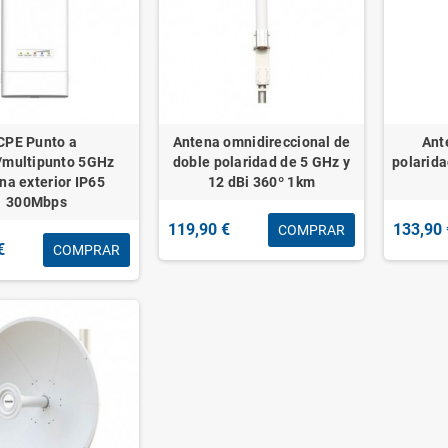
CPE Punto a
Antena omnidireccional de
Ant
/multipunto 5GHz
doble polaridad de 5 GHz y
polarida
na exterior IP65
12 dBi 360º 1km
300Mbps
119,90 €
133,90 
COMPRAR
€
COMPRAR