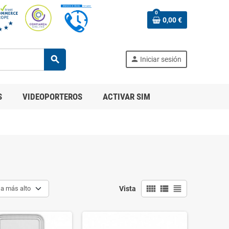
0
0,00 €
search
person
Iniciar sesión
S
VIDEOPORTEROS
ACTIVAR SIM
view_comfy
view_list
view_headline
 a más alto
Vista