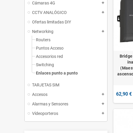
Cámaras 4G
add
CCTV ANALÓGICO
add
Ofertas limitadas DIY
Networking
add
Routers
Puntos Acceso
Bridge
Accesorios red
in
Switching
(Maes
Enlaces punto a punto
ascenso
TARJETAS SIM
62,90 €
Accesos
add
Alarmas y Sensores
add
Vídeoporteros
add