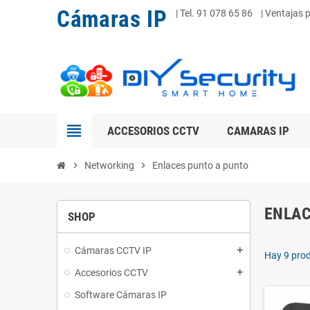
Cámaras IP
|
Tel. 91 078 65 86
| Ventajas 
view_headline
ACCESORIOS CCTV
CAMARAS IP
chevron_right
Networking
chevron_right
Enlaces punto a punto
ENLAC
SHOP
Cámaras CCTV IP
add
Hay 9 pro
Accesorios CCTV
add
Software Cámaras IP