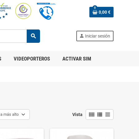
0
0,00 €
search
person
Iniciar sesión
S
VIDEOPORTEROS
ACTIVAR SIM
view_comfy
view_list
view_headline
 a más alto
Vista