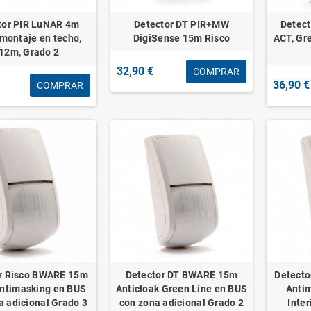
tor PIR LuNAR 4m
Detector DT PIR+MW
Detec
 montaje en techo,
DigiSense 15m Risco
ACT, Gr
12m, Grado 2
32,90 €
COMPRAR
36,90 €
COMPRAR
r Risco BWARE 15m
Detector DT BWARE 15m
Detect
ntimasking en BUS
Anticloak Green Line en BUS
Anti
a adicional Grado 3
con zona adicional Grado 2
Inter