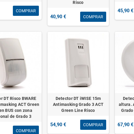
Risco
45,90 €
COMPRAR
40,90 €
COMPRAR
or DT Risco BWARE
Detector DT iWISE 15m
Dete
imasking ACT Green
Antimasking Grado 3 ACT
altura.
 en BUS con zona
Green Line Risco
Grado 
ional de Grado 3
54,90 €
67,90 €
COMPRAR
COMPRAR