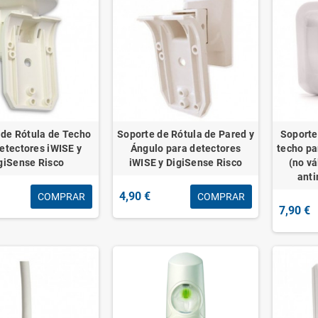
 de Rótula de Techo
Soporte de Rótula de Pared y
Soporte
etectores iWISE y
Ángulo para detectores
techo pa
giSense Risco
iWISE y DigiSense Risco
(no v
anti
4,90 €
COMPRAR
COMPRAR
7,90 €