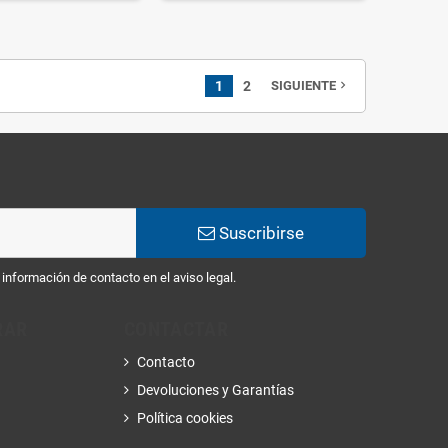
1
2
SIGUIENTE
navigate_next
Suscribirse
información de contacto en el aviso legal.
RAR
CONTACTAR
Contacto
Devoluciones y Garantías
Política cookies