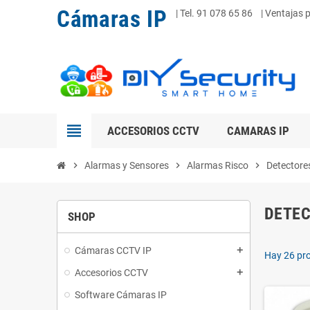
Cámaras IP
|
Tel. 91 078 65 86
| Ventajas 
view_headline
ACCESORIOS CCTV
CAMARAS IP
chevron_right
Alarmas y Sensores
chevron_right
Alarmas Risco
chevron_right
Detectore
DETEC
SHOP
Cámaras CCTV IP
add
Hay 26 pr
Accesorios CCTV
add
Software Cámaras IP