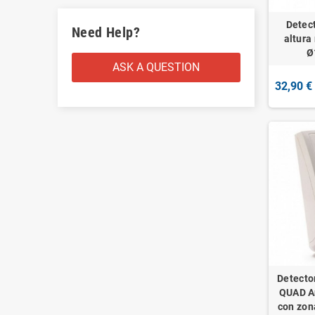
Detec
Need Help?
altura
Ø
ASK A QUESTION
32,90 €
Detecto
QUAD A
con zon