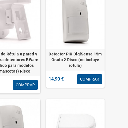
 de Rótula a pared y
Detector PIR DigiSense 15m
ra detectores BWare
Grado 2 Risco (no incluye
álido para modelos
rótula)
mascotas) Risco
14,90 €
COMPRAR
COMPRAR