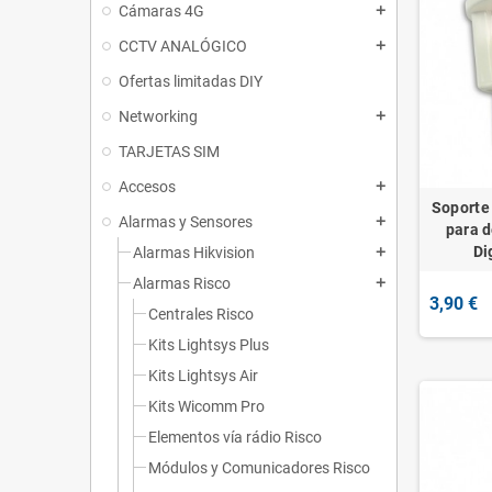
Cámaras 4G
add
CCTV ANALÓGICO
add
Ofertas limitadas DIY
Networking
add
TARJETAS SIM
Accesos
add
Soporte
Alarmas y Sensores
add
para d
Di
Alarmas Hikvision
add
Alarmas Risco
add
3,90 €
Centrales Risco
Kits Lightsys Plus
Kits Lightsys Air
Kits Wicomm Pro
Elementos vía rádio Risco
Módulos y Comunicadores Risco