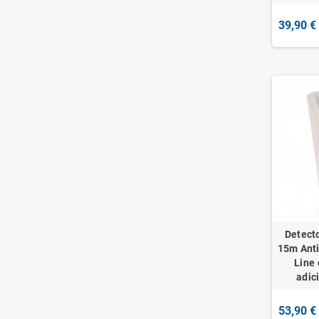
39,90 €
Detect
15m Ant
Line
adic
53,90 €