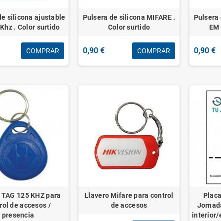
de silicona ajustable
Pulsera de silicona MIFARE .
Pulsera 
hz . Color surtido
Color surtido
EM 
0,90 €
0,90 €
COMPRAR
COMPRAR
o TAG 125 KHZ para
Llavero Mifare para control
Placa
rol de accesos /
de accesos
Jornad
presencia
interior