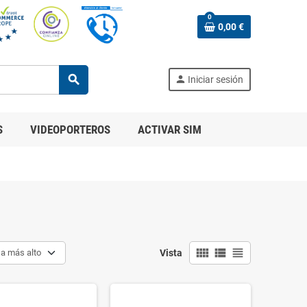
0
0,00 €
search
person
Iniciar sesión
S
VIDEOPORTEROS
ACTIVAR SIM
view_comfy
view_list
view_headline
 a más alto
Vista