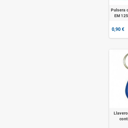
Pulsera 
EM 125K
0,90 €
Llaver
cont