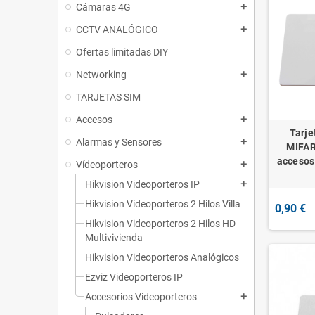
Cámaras 4G
add
CCTV ANALÓGICO
add
Ofertas limitadas DIY
Networking
add
TARJETAS SIM
Accesos
add
Tarje
Alarmas y Sensores
add
MIFAR
accesos 
Vídeoporteros
add
Hikvision Videoporteros IP
add
Hikvision Videoporteros 2 Hilos Villa
0,90 €
Hikvision Videoporteros 2 Hilos HD
Multivivienda
Hikvision Videoporteros Analógicos
Ezviz Videoporteros IP
Accesorios Videoporteros
add