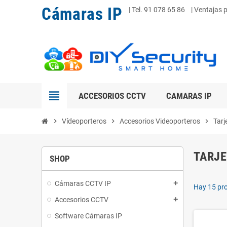
Cámaras IP
|
Tel. 91 078 65 86
| Ventajas 
view_headline
ACCESORIOS CCTV
CAMARAS IP
chevron_right
Vídeoporteros
chevron_right
Accesorios Videoporteros
chevron_right
Tarj
TARJE
SHOP
Cámaras CCTV IP
add
Hay 15 pr
Accesorios CCTV
add
Software Cámaras IP