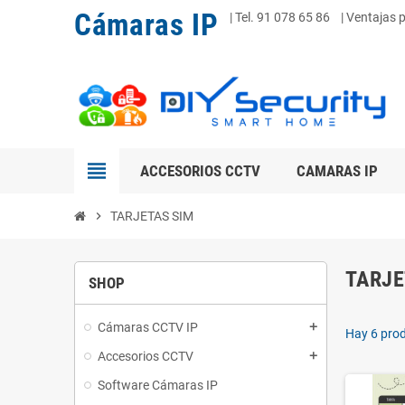
Cámaras IP
|
Tel. 91 078 65 86
| Ventajas 
view_headline
ACCESORIOS CCTV
CAMARAS IP
chevron_right
TARJETAS SIM
TARJE
SHOP
Cámaras CCTV IP
add
Hay 6 pro
Accesorios CCTV
add
Software Cámaras IP