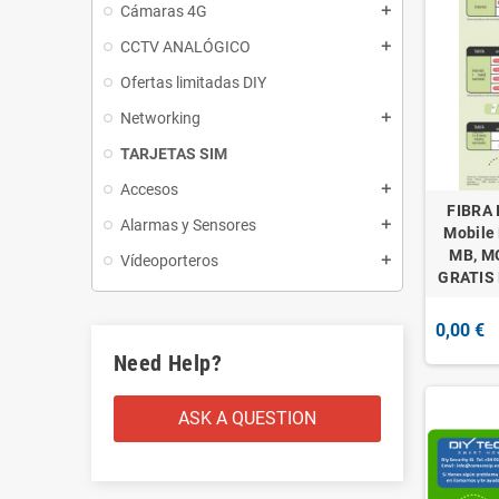
Cámaras 4G
add
CCTV ANALÓGICO
add
Ofertas limitadas DIY
Networking
add
TARJETAS SIM
Accesos
add
FIBRA 
Alarmas y Sensores
add
Mobile
MB, MO
Vídeoporteros
add
GRATIS
0,00 €
Need Help?
ASK A QUESTION