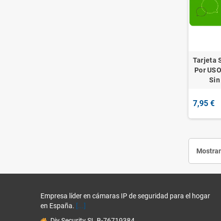
Tarjeta
Por USO
Sin
7,95 €
Mostran
Empresa líder en cámaras IP de seguridad para el hogar
en España.
[...]
Diy Security SL B-76719384