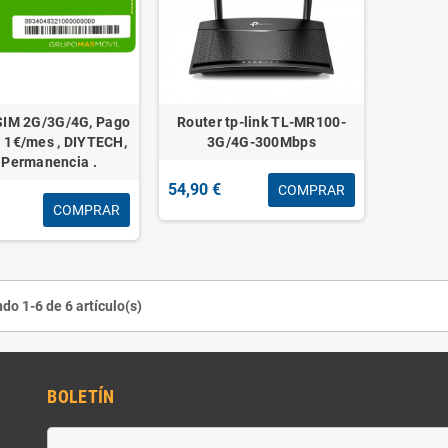
 SIM 2G/3G/4G, Pago
Router tp-link TL-MR100-
 1€/mes , DIYTECH,
3G/4G-300Mbps
 Permanencia .
54,90 €
COMPRAR
COMPRAR
do 1-6 de 6 artículo(s)
BOLETÍN