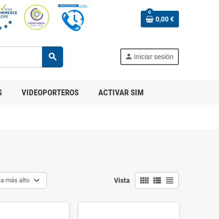
0
0,00 €
search
person
Iniciar sesión
S
VIDEOPORTEROS
ACTIVAR SIM
view_comfy
view_list
view_headline
 a más alto
Vista