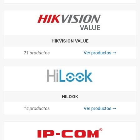
HIKVISION VALUE
71 productos
Ver productos
trending_flat
HILOOK
14 productos
Ver productos
trending_flat