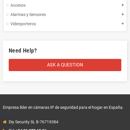
Accesos
add
Alarmas y Sensores
add
Vídeoporteros
add
Need Help?
ASK A QUESTION
Empresa líder en cámaras IP de seguridad para el hogar en España.
[...]
Diy Security SL B-76719384