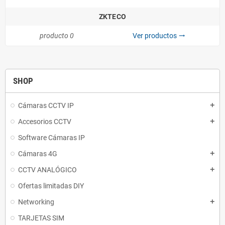
ZKTECO
producto 0
Ver productos
trending_flat
SHOP
Cámaras CCTV IP
add
Accesorios CCTV
add
Software Cámaras IP
Cámaras 4G
add
CCTV ANALÓGICO
add
Ofertas limitadas DIY
Networking
add
TARJETAS SIM