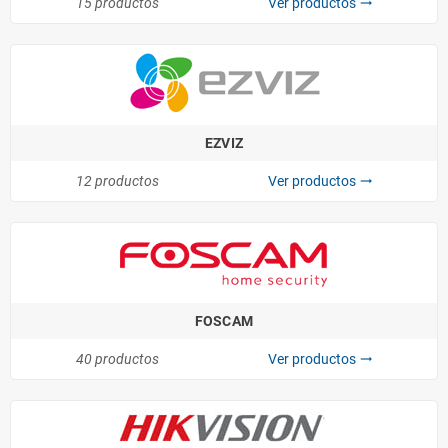
15 productos
Ver productos
trending_flat
EZVIZ
12 productos
Ver productos
trending_flat
FOSCAM
40 productos
Ver productos
trending_flat