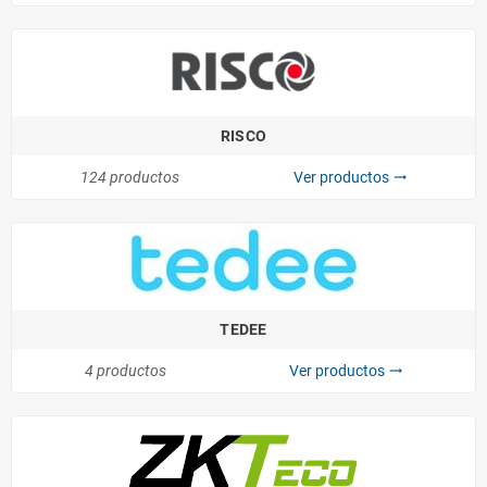
RISCO
124 productos
Ver productos
trending_flat
TEDEE
4 productos
Ver productos
trending_flat