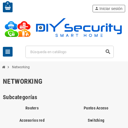
0
person
Iniciar sesión
view_headline
search
chevron_right
Networking
NETWORKING
Subcategorías
Routers
Puntos Acceso
Accesorios red
Switching