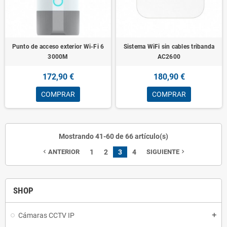
Punto de acceso exterior Wi-Fi 6
Sistema WiFi sin cables tribanda
3000M
AC2600
172,90 €
180,90 €
COMPRAR
COMPRAR
Mostrando 41-60 de 66 artículo(s)
ANTERIOR
1
2
3
4
SIGUIENTE
navigate_before
navigate_next
SHOP
Cámaras CCTV IP
add