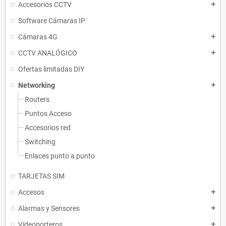
Accesorios CCTV
add
Software Cámaras IP
Cámaras 4G
add
CCTV ANALÓGICO
add
Ofertas limitadas DIY
Networking
add
Routers
Puntos Acceso
Accesorios red
Switching
Enlaces punto a punto
TARJETAS SIM
Accesos
add
Alarmas y Sensores
add
Vídeoporteros
add